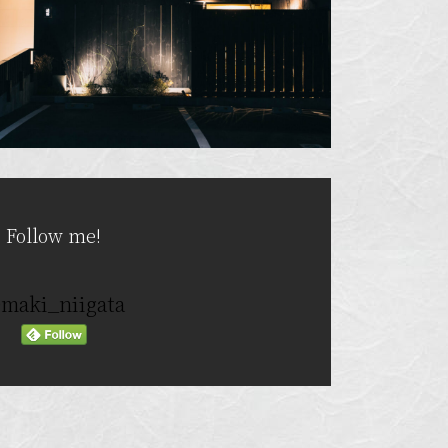
Follow me!
maki_niigata