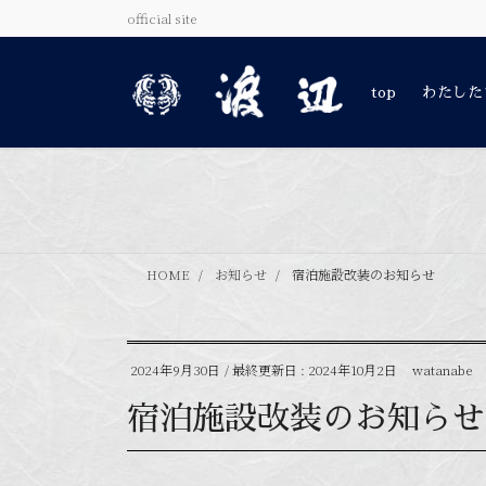
コ
ナ
official site
ン
ビ
テ
ゲ
ン
ー
top
わたした
ツ
シ
に
ョ
移
ン
動
に
移
動
HOME
お知らせ
宿泊施設改装のお知らせ
2024年9月30日
/ 最終更新日 :
2024年10月2日
watanabe
宿泊施設改装のお知らせ