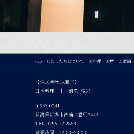
top
わたしたちについて
お料理
お席
ご宿泊
【株式会社 以獅子】
日本料理 ｜ 割烹 渡辺
〒953-0041
新潟県新潟市西蒲区巻甲2443
TEL.0256-72-2859
営業時間 12:00~23:00