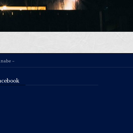
anabe –
acebook