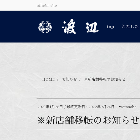
コ
ナ
official site
ン
ビ
テ
ゲ
ン
ー
top
わたした
ツ
シ
に
ョ
移
ン
動
に
移
動
HOME
お知らせ
※新店舗移転のお知らせ
2021年1月28日
/ 最終更新日 :
2022年9月24日
watanabe
※新店舗移転のお知らせ