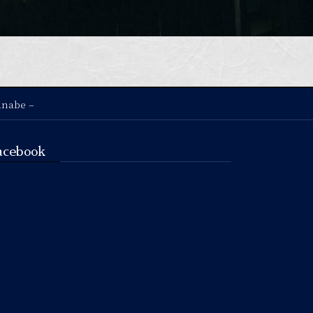
anabe –
acebook