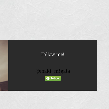
Follow me!
@maki_niigata